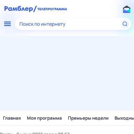
Поиск по интернету
Главная
Моя программа
Премьеры недели
Выходн