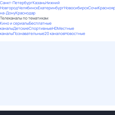
Санкт-Петербург
Казань
Нижний
Новгород
Челябинск
Екатеринбург
Новосибирск
Сочи
Красноя
на-Дону
Краснодар
Телеканалы по тематикам:
Кино и сериалы
Бесплатные
каналы
Детские
Спортивные
HD
Местные
каналы
Познавательные
20 каналов
Новостные