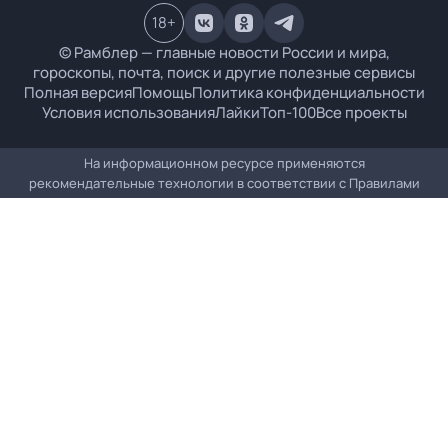
18
+
© Рамблер — главные новости России и мира,
гороскопы, почта, поиск и другие полезные сервисы
Полная версия
Помощь
Политика конфиденциальности
Условия использования
Лайки
Топ-100
Все проекты
На информационном ресурсе применяются
рекомендательные технологии в соответствии с
Правилами