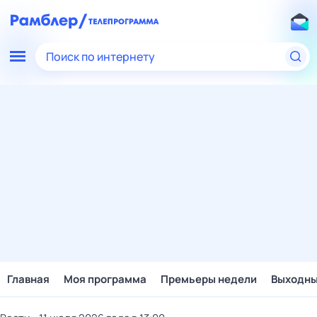
Поиск по интернету
Главная
Моя программа
Премьеры недели
Выходн