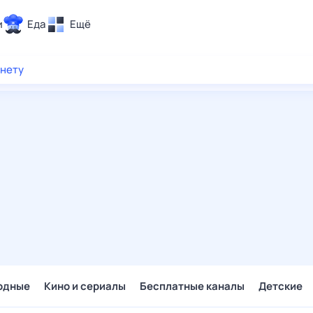
и
Еда
Ещё
Почта
рнету
ия и отдых
Поиск
Погода
ТВ-программа
и и тренды
 ситуации
 вместе
Помощь
одные
Кино и сериалы
Бесплатные каналы
Детские