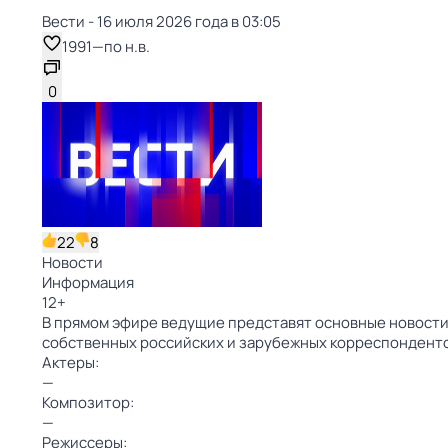
Вести - 16 июля 2026 года в 03:05
1991
—
по н.в.
0
22
8
Новости
Информация
12
+
В прямом эфире ведущие представят основные новости 
собственных российских и зарубежных корреспондент
Актеры:
—
Композитор:
—
Режиссеры: