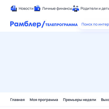
Новости
Личные финансы
Родители и дет
Здоровье
Поиск по инте
Развлечен
Дом и уют
Спорт
Карьера
Авто
Технологи
Жизненные
Сберегаем
Гороскопы
Главная
Моя программа
Премьеры недели
Вых