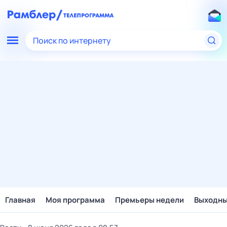
Поиск по интернету
Главная
Моя программа
Премьеры недели
Выходн