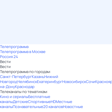
Телепрограмма
Телепрограмма в Москве
Россия 24
Вести
Вести
Телепрограмма по городам:
Санкт-Петербург
Казань
Нижний
Новгород
Челябинск
Екатеринбург
Новосибирск
Сочи
Красноя
на-Дону
Краснодар
Телеканалы по тематикам:
Кино и сериалы
Бесплатные
каналы
Детские
Спортивные
HD
Местные
каналы
Познавательные
20 каналов
Новостные