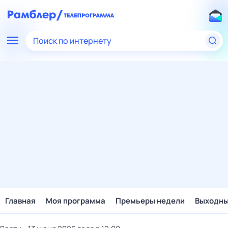
Поиск по интернету
Главная
Моя программа
Премьеры недели
Выходн