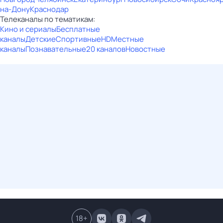
на-Дону
Краснодар
Телеканалы по тематикам:
Кино и сериалы
Бесплатные
каналы
Детские
Спортивные
HD
Местные
каналы
Познавательные
20 каналов
Новостные
18
+