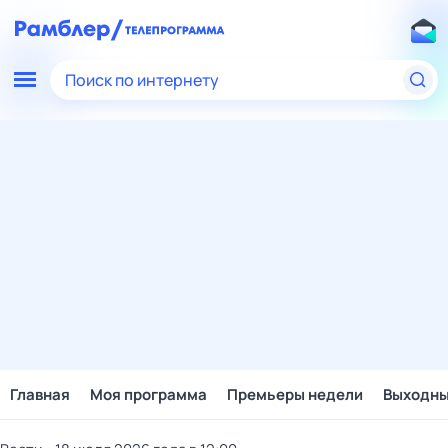
Поиск по интернету
Главная
Моя программа
Премьеры недели
Выходн