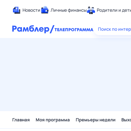
Новости
Личные финансы
Родители и дет
Здоровье
Поиск по инте
Развлечен
Дом и уют
Спорт
Карьера
Авто
Технологи
Жизненные
Сберегаем
Гороскопы
Главная
Моя программа
Премьеры недели
Вых