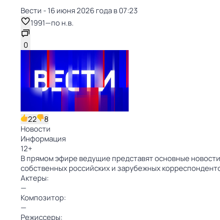
Вести - 16 июня 2026 года в 07:23
1991
—
по н.в.
0
22
8
Новости
Информация
12
+
В прямом эфире ведущие представят основные новости 
собственных российских и зарубежных корреспондент
Актеры:
—
Композитор:
—
Режиссеры: