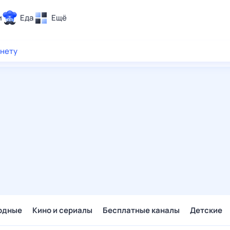
и
Еда
Ещё
Почта
рнету
ия и отдых
Поиск
Погода
ТВ-программа
и и тренды
 ситуации
 вместе
Помощь
одные
Кино и сериалы
Бесплатные каналы
Детские