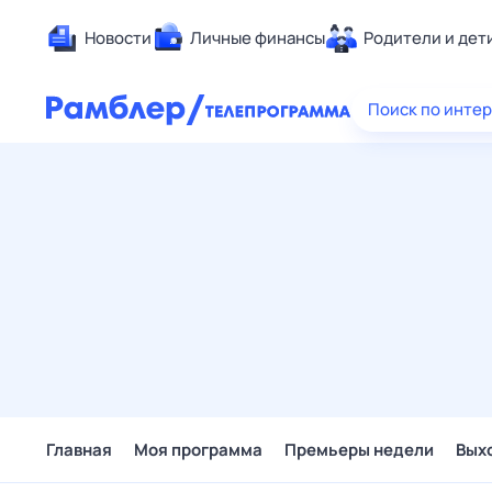
Новости
Личные финансы
Родители и дет
Здоровье
Поиск по инте
Развлечен
Дом и уют
Спорт
Карьера
Авто
Технологи
Жизненные
Сберегаем
Гороскопы
Главная
Моя программа
Премьеры недели
Вых