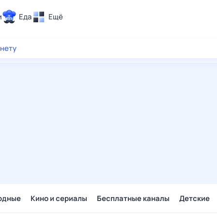
и
Еда
Ещё
Почта
рнету
ия и отдых
Поиск
Погода
ТВ-программа
и и тренды
 ситуации
 вместе
Помощь
одные
Кино и сериалы
Бесплатные каналы
Детские