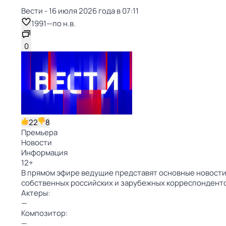
Вести - 16 июля 2026 года в 07:11
1991
—
по н.в.
0
22
8
Премьера
Новости
Информация
12
+
В прямом эфире ведущие представят основные новости 
собственных российских и зарубежных корреспондент
Актеры:
—
Композитор:
—