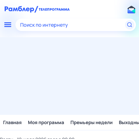
Поиск по интернету
Главная
Моя программа
Премьеры недели
Выходн