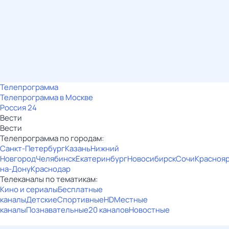
Телепрограмма
Телепрограмма в Москве
Россия 24
Вести
Вести
Телепрограмма по городам:
Санкт-Петербург
Казань
Нижний
Новгород
Челябинск
Екатеринбург
Новосибирск
Сочи
Красноя
на-Дону
Краснодар
Телеканалы по тематикам:
Кино и сериалы
Бесплатные
каналы
Детские
Спортивные
HD
Местные
каналы
Познавательные
20 каналов
Новостные