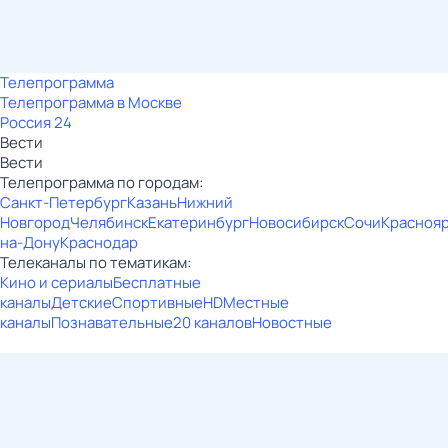
Телепрограмма
Телепрограмма в Москве
Россия 24
Вести
Вести
Телепрограмма по городам:
Санкт-Петербург
Казань
Нижний
Новгород
Челябинск
Екатеринбург
Новосибирск
Сочи
Красноя
на-Дону
Краснодар
Телеканалы по тематикам:
Кино и сериалы
Бесплатные
каналы
Детские
Спортивные
HD
Местные
каналы
Познавательные
20 каналов
Новостные