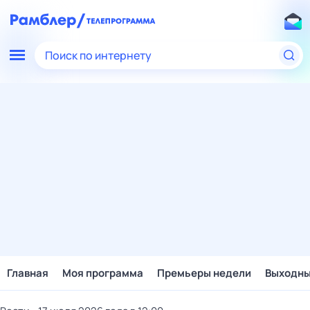
Поиск по интернету
Главная
Моя программа
Премьеры недели
Выходн