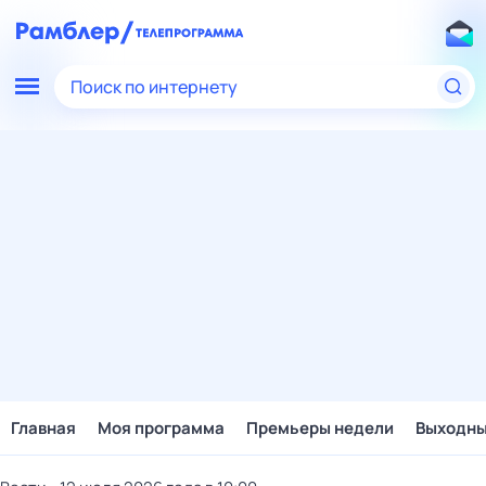
Поиск по интернету
Главная
Моя программа
Премьеры недели
Выходн