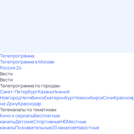
Телепрограмма
Телепрограмма в Москве
Россия 24
Вести
Вести
Телепрограмма по городам:
Санкт-Петербург
Казань
Нижний
Новгород
Челябинск
Екатеринбург
Новосибирск
Сочи
Красноя
на-Дону
Краснодар
Телеканалы по тематикам:
Кино и сериалы
Бесплатные
каналы
Детские
Спортивные
HD
Местные
каналы
Познавательные
20 каналов
Новостные