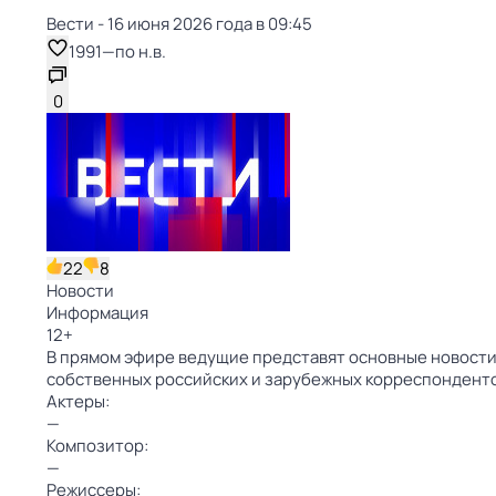
Вести - 16 июня 2026 года в 09:45
1991
—
по н.в.
0
22
8
Новости
Информация
12
+
В прямом эфире ведущие представят основные новости 
собственных российских и зарубежных корреспондент
Актеры:
—
Композитор:
—
Режиссеры: