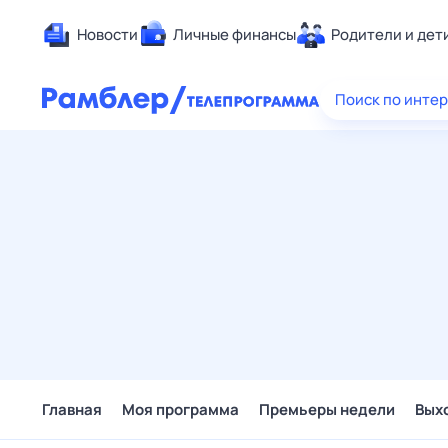
Новости
Личные финансы
Родители и дет
Здоровье
Поиск по инте
Развлечен
Дом и уют
Спорт
Карьера
Авто
Технологи
Жизненные
Сберегаем
Гороскопы
Главная
Моя программа
Премьеры недели
Вых