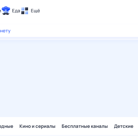
и
Еда
Ещё
Почта
рнету
ия и отдых
Поиск
Погода
ТВ-программа
и и тренды
 ситуации
 вместе
Помощь
одные
Кино и сериалы
Бесплатные каналы
Детские