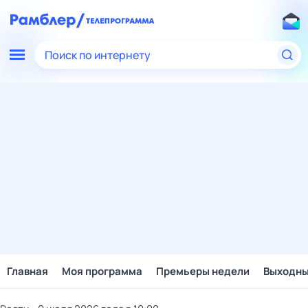
Поиск по интернету
Главная
Моя программа
Премьеры недели
Выходн