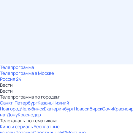
Телепрограмма
Телепрограмма в Москве
Россия 24
Вести
Вести
Телепрограмма по городам:
Санкт-Петербург
Казань
Нижний
Новгород
Челябинск
Екатеринбург
Новосибирск
Сочи
Красноя
на-Дону
Краснодар
Телеканалы по тематикам:
Кино и сериалы
Бесплатные
каналы
Детские
Спортивные
HD
Местные