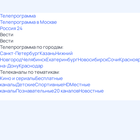
Телепрограмма
Телепрограмма в Москве
Россия 24
Вести
Вести
Телепрограмма по городам:
Санкт-Петербург
Казань
Нижний
Новгород
Челябинск
Екатеринбург
Новосибирск
Сочи
Красноя
на-Дону
Краснодар
Телеканалы по тематикам:
Кино и сериалы
Бесплатные
каналы
Детские
Спортивные
HD
Местные
каналы
Познавательные
20 каналов
Новостные