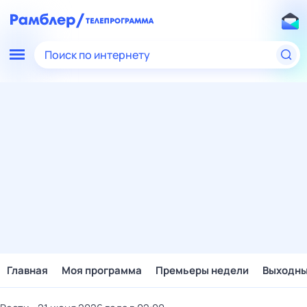
Поиск по интернету
Главная
Моя программа
Премьеры недели
Выходн