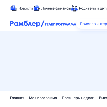
Новости
Личные финансы
Родители и дет
Здоровье
Поиск по инте
Развлечен
Дом и уют
Спорт
Карьера
Авто
Технологи
Жизненные
Сберегаем
Гороскопы
Главная
Моя программа
Премьеры недели
Вых