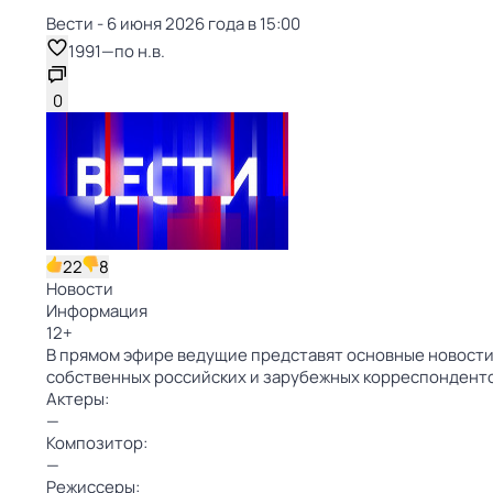
Вести - 6 июня 2026 года в 15:00
1991
—
по н.в.
0
22
8
Новости
Информация
12
+
В прямом эфире ведущие представят основные новости 
собственных российских и зарубежных корреспондент
Актеры:
—
Композитор:
—
Режиссеры: