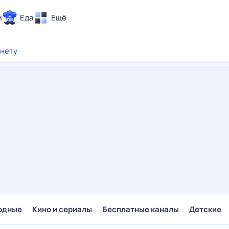
и
Еда
Ещё
Почта
рнету
ия и отдых
Поиск
Погода
ТВ-программа
и и тренды
 ситуации
 вместе
Помощь
одные
Кино и сериалы
Бесплатные каналы
Детские