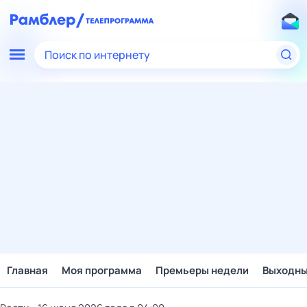
Поиск по интернету
Главная
Моя программа
Премьеры недели
Выходн