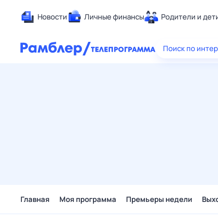
Новости
Личные финансы
Родители и дет
Здоровье
Поиск по инте
Развлечен
Дом и уют
Спорт
Карьера
Авто
Технологи
Жизненные
Сберегаем
Гороскопы
Главная
Моя программа
Премьеры недели
Вых