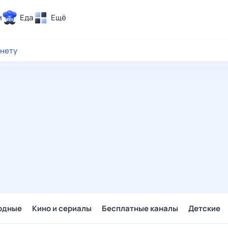
и
Еда
Ещё
Почта
рнету
ия и отдых
Поиск
Погода
ТВ-программа
и и тренды
 ситуации
 вместе
Помощь
одные
Кино и сериалы
Бесплатные каналы
Детские