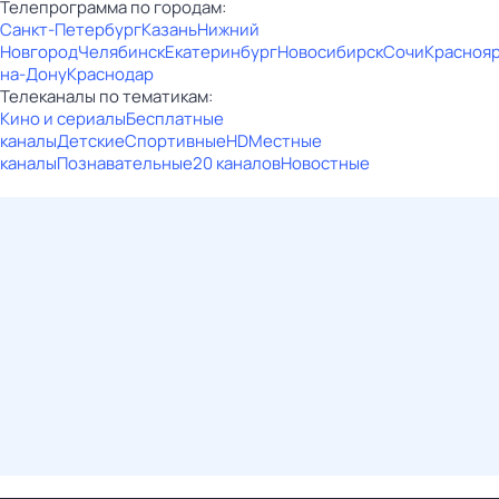
Телепрограмма по городам:
Санкт-Петербург
Казань
Нижний
Новгород
Челябинск
Екатеринбург
Новосибирск
Сочи
Красноя
на-Дону
Краснодар
Телеканалы по тематикам:
Кино и сериалы
Бесплатные
каналы
Детские
Спортивные
HD
Местные
каналы
Познавательные
20 каналов
Новостные