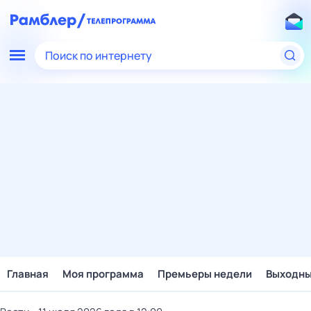
Поиск по интернету
Главная
Моя программа
Премьеры недели
Выходн