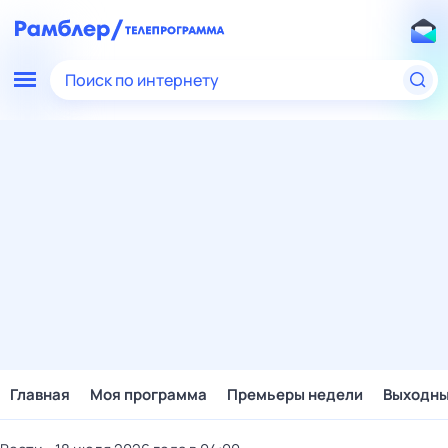
Поиск по интернету
Главная
Моя программа
Премьеры недели
Выходн