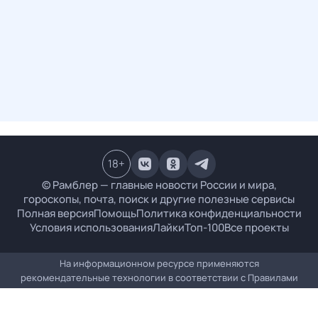
18
+
© Рамблер — главные новости России и мира,
гороскопы, почта, поиск и другие полезные сервисы
Полная версия
Помощь
Политика конфиденциальности
Условия использования
Лайки
Топ-100
Все проекты
На информационном ресурсе применяются
рекомендательные технологии в соответствии с
Правилами