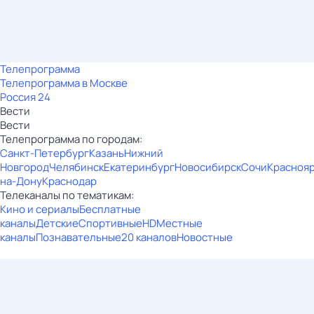
Телепрограмма
Телепрограмма в Москве
Россия 24
Вести
Вести
Телепрограмма по городам:
Санкт-Петербург
Казань
Нижний
Новгород
Челябинск
Екатеринбург
Новосибирск
Сочи
Красноя
на-Дону
Краснодар
Телеканалы по тематикам:
Кино и сериалы
Бесплатные
каналы
Детские
Спортивные
HD
Местные
каналы
Познавательные
20 каналов
Новостные