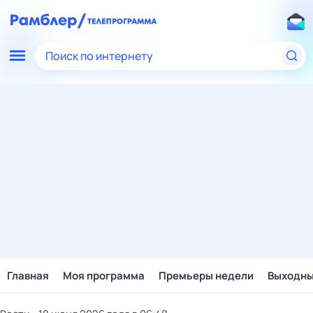
Поиск по интернету
Главная
Моя программа
Премьеры недели
Выходн