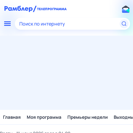
Поиск по интернету
Главная
Моя программа
Премьеры недели
Выходн