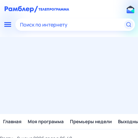
Поиск по интернету
Главная
Моя программа
Премьеры недели
Выходн