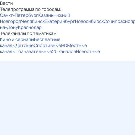
Вести
Телепрограмма по городам:
Санкт-Петербург
Казань
Нижний
Новгород
Челябинск
Екатеринбург
Новосибирск
Сочи
Красноя
на-Дону
Краснодар
Телеканалы по тематикам:
Кино и сериалы
Бесплатные
каналы
Детские
Спортивные
HD
Местные
каналы
Познавательные
20 каналов
Новостные