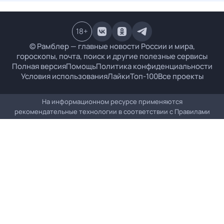
18
+
© Рамблер — главные новости России и мира,
гороскопы, почта, поиск и другие полезные сервисы
Полная версия
Помощь
Политика конфиденциальности
Условия использования
Лайки
Топ-100
Все проекты
На информационном ресурсе применяются
рекомендательные технологии в соответствии с
Правилами