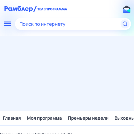
Поиск по интернету
Главная
Моя программа
Премьеры недели
Выходн