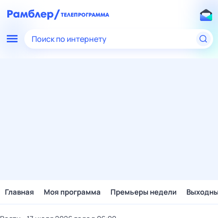
Поиск по интернету
Главная
Моя программа
Премьеры недели
Выходн