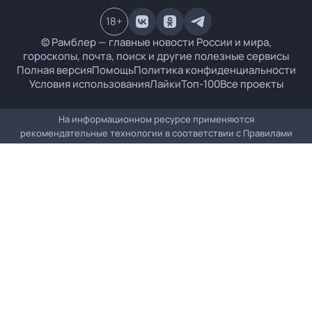
18
+
© Рамблер — главные новости России и мира,
гороскопы, почта, поиск и другие полезные сервисы
Полная версия
Помощь
Политика конфиденциальности
Условия использования
Лайки
Топ-100
Все проекты
На информационном ресурсе применяются
рекомендательные технологии в соответствии с
Правилами