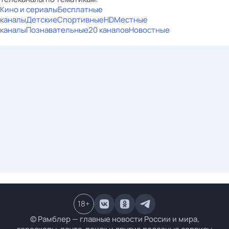
Кино и сериалы
Бесплатные
каналы
Детские
Спортивные
HD
Местные
каналы
Познавательные
20 каналов
Новостные
18
+
© Рамблер — главные новости России и мира,