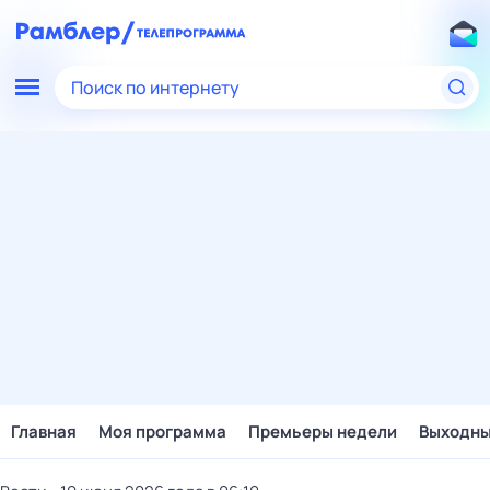
Поиск по интернету
Главная
Моя программа
Премьеры недели
Выходн