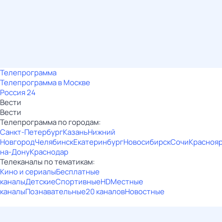
Телепрограмма
Телепрограмма в Москве
Россия 24
Вести
Вести
Телепрограмма по городам:
Санкт-Петербург
Казань
Нижний
Новгород
Челябинск
Екатеринбург
Новосибирск
Сочи
Красноя
на-Дону
Краснодар
Телеканалы по тематикам:
Кино и сериалы
Бесплатные
каналы
Детские
Спортивные
HD
Местные
каналы
Познавательные
20 каналов
Новостные