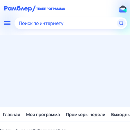
Поиск по интернету
Главная
Моя программа
Премьеры недели
Выходн