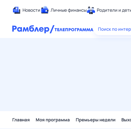
Новости
Личные финансы
Родители и дет
Здоровье
Поиск по инте
Развлечен
Дом и уют
Спорт
Карьера
Авто
Технологи
Жизненные
Сберегаем
Гороскопы
Главная
Моя программа
Премьеры недели
Вых