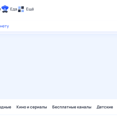
и
Еда
Ещё
Почта
рнету
ия и отдых
Поиск
Погода
ТВ-программа
и и тренды
 ситуации
 вместе
Помощь
одные
Кино и сериалы
Бесплатные каналы
Детские