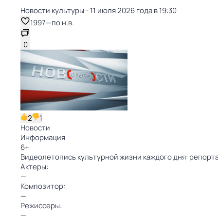
Новости культуры - 11 июля 2026 года в 19:30
1997
—
по н.в.
0
2
1
Новости
Информация
6
+
Видеолетопись культурной жизни каждого дня: репорта
Актеры:
—
Композитор:
—
Режиссеры:
—