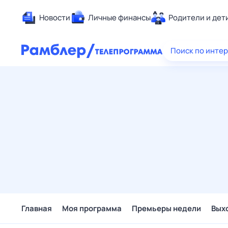
Новости
Личные финансы
Родители и дет
Здоровье
Поиск по инте
Развлечен
Дом и уют
Спорт
Карьера
Авто
Технологи
Жизненные
Сберегаем
Гороскопы
Главная
Моя программа
Премьеры недели
Вых