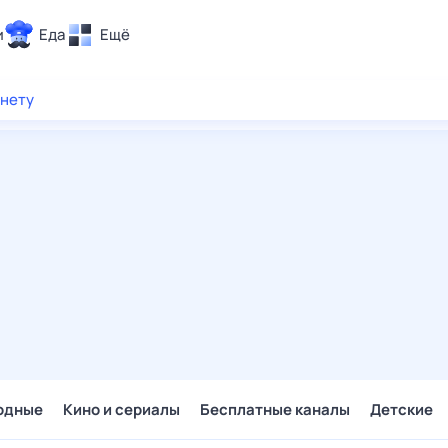
и
Еда
Ещё
Почта
рнету
ия и отдых
Поиск
Погода
ТВ-программа
и и тренды
 ситуации
 вместе
Помощь
одные
Кино и сериалы
Бесплатные каналы
Детские