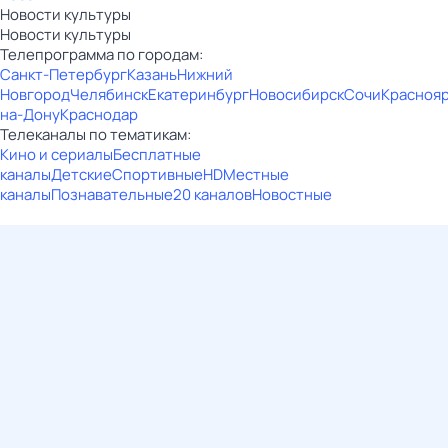
Новости культуры
Новости культуры
Телепрограмма по городам:
Санкт-Петербург
Казань
Нижний
Новгород
Челябинск
Екатеринбург
Новосибирск
Сочи
Красноя
на-Дону
Краснодар
Телеканалы по тематикам:
Кино и сериалы
Бесплатные
каналы
Детские
Спортивные
HD
Местные
каналы
Познавательные
20 каналов
Новостные