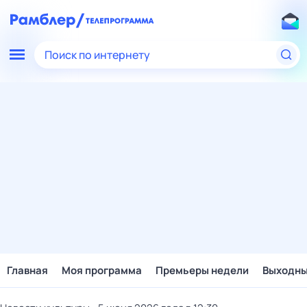
Поиск по интернету
Главная
Моя программа
Премьеры недели
Выходн