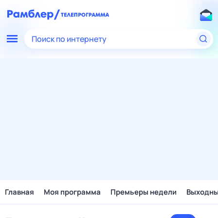
Поиск по интернету
Главная
Моя программа
Премьеры недели
Выходн