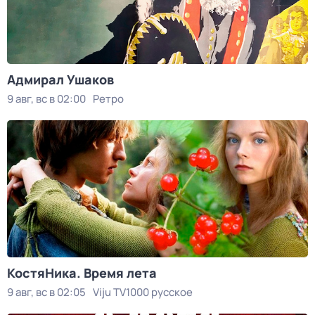
Адмирал Ушаков
9 авг, вс в 02:00
Ретро
КостяНика. Время лета
9 авг, вс в 02:05
Viju TV1000 русское