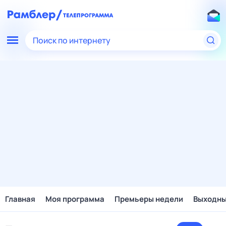
Поиск по интернету
Главная
Моя программа
Премьеры недели
Выходн