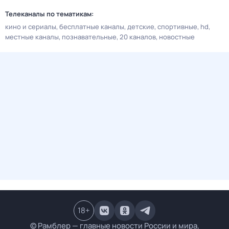
Телеканалы по тематикам:
кино и сериалы
бесплатные каналы
детские
спортивные
hd
местные каналы
познавательные
20 каналов
новостные
18
+
© Рамблер — главные новости России и мира,