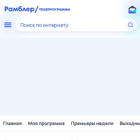
Поиск по интернету
Главная
Моя программа
Премьеры недели
Выходн