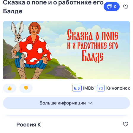
Сказка о попе и о работнике его
0
Балде
IMDb
Кинопоиск
6.3
7.1
Больше информации
Россия К