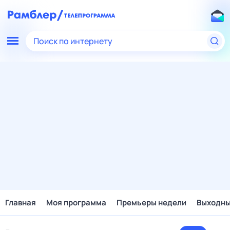
Поиск по интернету
Главная
Моя программа
Премьеры недели
Выходн