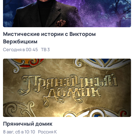
Мистические истории с Виктoром
Bержбицким
Сегодня в 00:45
ТВ 3
Пряничный домик
8 авг, сб в 10:10
Россия К