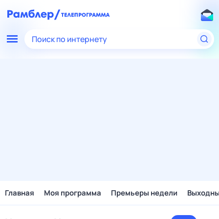
Поиск по интернету
Главная
Моя программа
Премьеры недели
Выходн