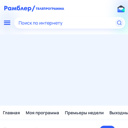
Поиск по интернету
Главная
Моя программа
Премьеры недели
Выходн