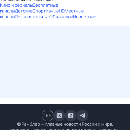
Кино и сериалы
Бесплатные
каналы
Детские
Спортивные
HD
Местные
каналы
Познавательные
20 каналов
Новостные
18
+
© Рамблер — главные новости России и мира,
гороскопы, почта, поиск и другие полезные сервисы