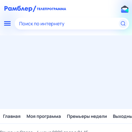
Поиск по интернету
Главная
Моя программа
Премьеры недели
Выходн