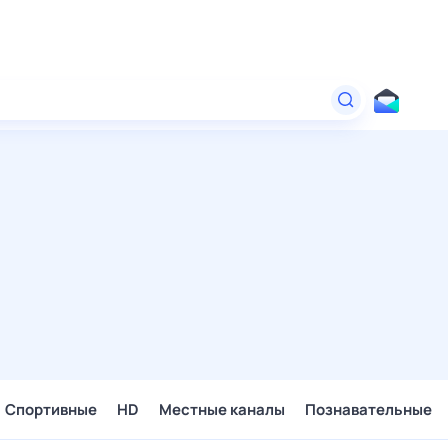
Спортивные
HD
Местные каналы
Познавательные