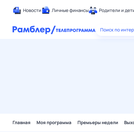
Новости
Личные финансы
Родители и дет
Здоровье
Поиск по инте
Развлечен
Дом и уют
Спорт
Карьера
Авто
Технологи
Жизненные
Сберегаем
Гороскопы
Главная
Моя программа
Премьеры недели
Вых