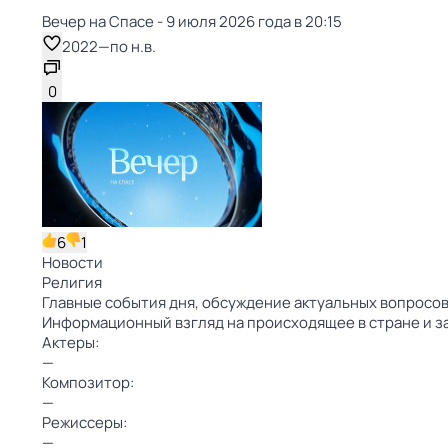
Вечер на Спасе - 9 июля 2026 года в 20:15
2022
—
по н.в.
0
6
1
Новости
Религия
Главные события дня, обсуждение актуальных вопросов
Информационный взгляд на происходящее в стране и з
Актеры:
—
Композитор:
—
Режиссеры:
—