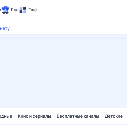
и
Еда
Ещё
Почта
рнету
ия и отдых
Поиск
Погода
ТВ-программа
и и тренды
 ситуации
 вместе
Помощь
одные
Кино и сериалы
Бесплатные каналы
Детские