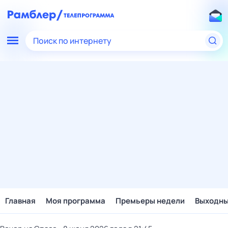
Поиск по интернету
Главная
Моя программа
Премьеры недели
Выходн