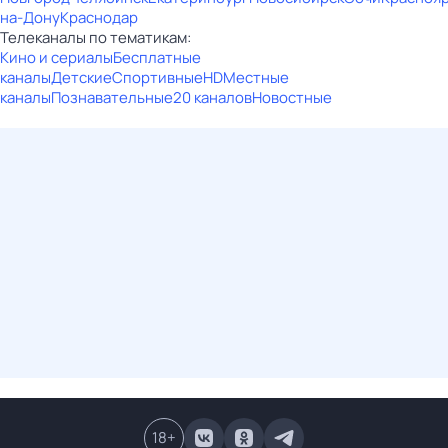
на-Дону
Краснодар
Телеканалы по тематикам:
Кино и сериалы
Бесплатные
каналы
Детские
Спортивные
HD
Местные
каналы
Познавательные
20 каналов
Новостные
18
+