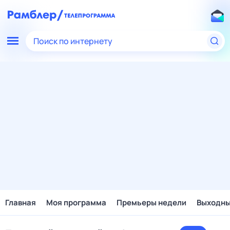
Поиск по интернету
Главная
Моя программа
Премьеры недели
Выходн