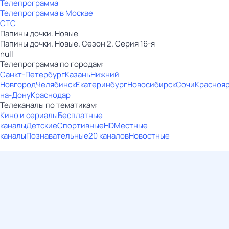
Телепрограмма
Телепрограмма в Москве
СТС
Папины дочки. Новые
Папины дочки. Новые. Сезон 2. Серия 16-я
null
Телепрограмма по городам:
Санкт-Петербург
Казань
Нижний
Новгород
Челябинск
Екатеринбург
Новосибирск
Сочи
Красноя
на-Дону
Краснодар
Телеканалы по тематикам:
Кино и сериалы
Бесплатные
каналы
Детские
Спортивные
HD
Местные
каналы
Познавательные
20 каналов
Новостные