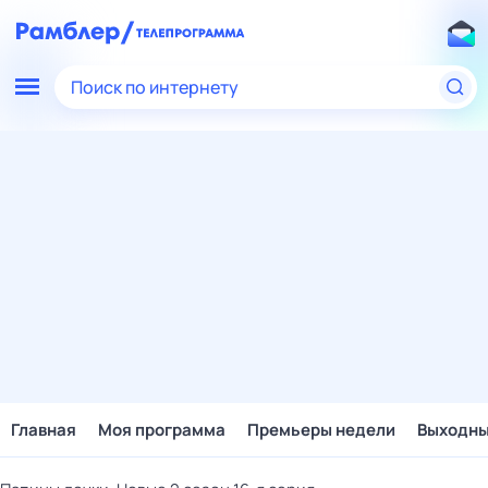
Поиск по интернету
Главная
Моя программа
Премьеры недели
Выходн