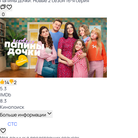
Папины дочки. Новые 2 сезон 16-я серия
0
14
2
5.3
IMDb
8.3
Кинопоиск
Больше информации
СТС
Нет данных о предстоящих сеансах