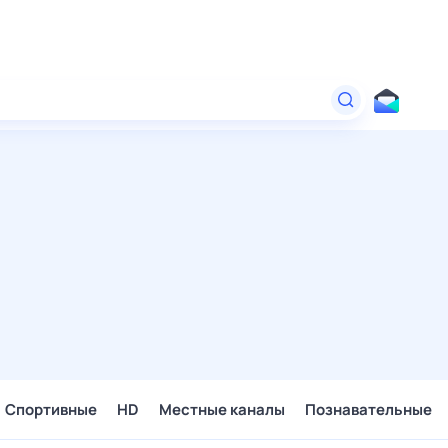
Спортивные
HD
Местные каналы
Познавательные