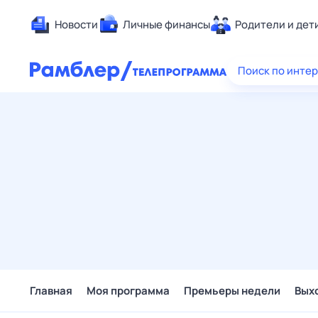
Новости
Личные финансы
Родители и дет
Здоровье
Поиск по инте
Развлечен
Дом и уют
Спорт
Карьера
Авто
Технологи
Жизненные
Сберегаем
Гороскопы
Главная
Моя программа
Премьеры недели
Вых