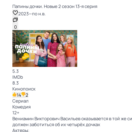
Папины дочки. Новые 2 сезон 13-я серия
2023
—
по н.в.
0
5.3
IMDb
8.3
Кинопоиск
14
2
Сериал
Комедия
12
+
Вениамин Викторович Васильев оказывается в той же си
должен заботиться об их четырёх дочках
Актеры: