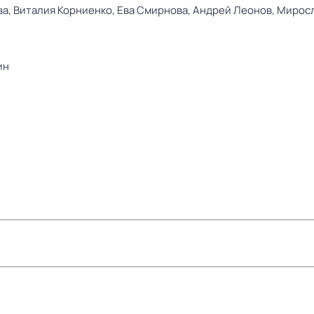
ва,
Виталия Корниенко,
Ева Смирнова,
Андрей Леонов,
Миросл
ин