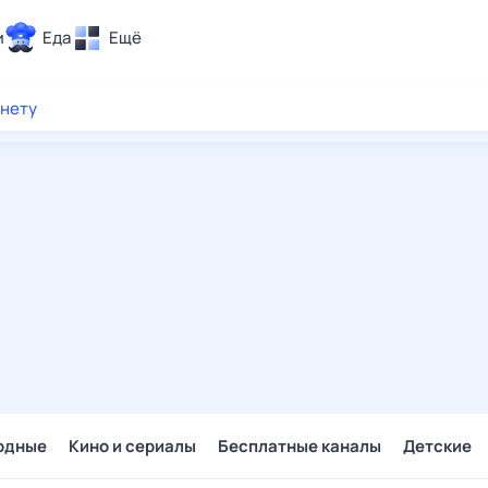
и
Еда
Ещё
Почта
рнету
ия и отдых
Поиск
Погода
ТВ-программа
и и тренды
 ситуации
 вместе
Помощь
одные
Кино и сериалы
Бесплатные каналы
Детские