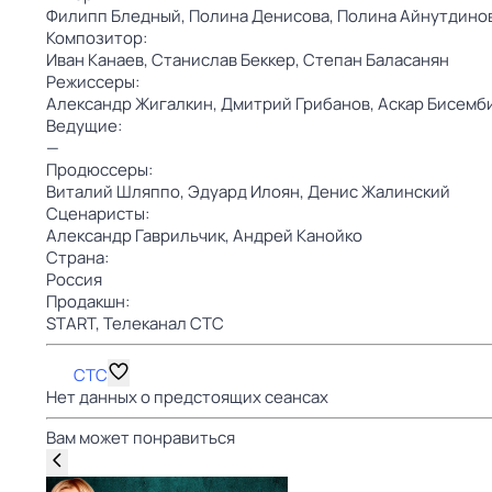
Филипп Бледный,
Полина Денисова,
Полина Айнутдино
Композитор:
Иван Канаев,
Станислав Беккер,
Степан Баласанян
Режиссеры:
Александр Жигалкин,
Дмитрий Грибанов,
Аскар Бисемб
Ведущие:
—
Продюссеры:
Виталий Шляппо,
Эдуард Илоян,
Денис Жалинский
Сценаристы:
Александр Гаврильчик,
Андрей Канойко
Страна:
Россия
Продакшн:
START,
Телеканал СТС
СТС
Нет данных о предстоящих сеансах
Вам может понравиться