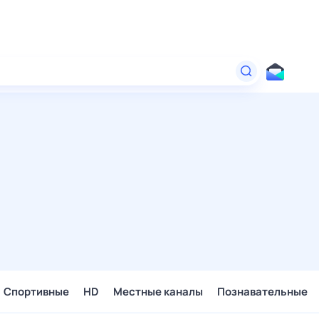
Спортивные
HD
Местные каналы
Познавательные