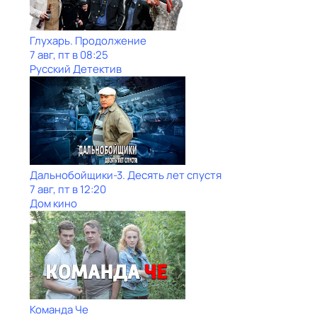
Глухарь. Продолжение
7 авг, пт в 08:25
Русский Детектив
Дальнобойщики-3. Десять лет спустя
7 авг, пт в 12:20
Дом кино
Команда Че