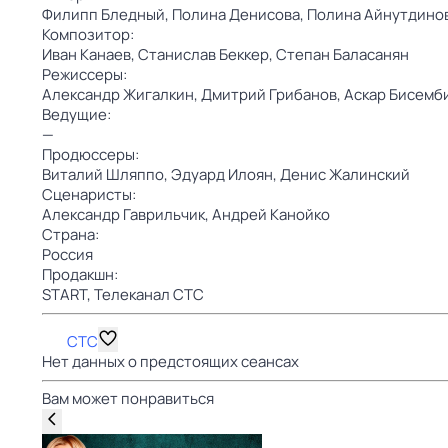
Филипп Бледный,
Полина Денисова,
Полина Айнутдино
Композитор:
Иван Канаев,
Станислав Беккер,
Степан Баласанян
Режиссеры:
Александр Жигалкин,
Дмитрий Грибанов,
Аскар Бисемб
Ведущие:
—
Продюссеры:
Виталий Шляппо,
Эдуард Илоян,
Денис Жалинский
Сценаристы:
Александр Гаврильчик,
Андрей Канойко
Страна:
Россия
Продакшн:
START,
Телеканал СТС
СТС
Нет данных о предстоящих сеансах
Вам может понравиться