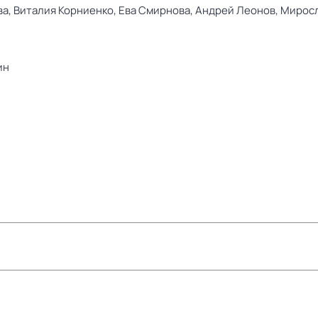
ва,
Виталия Корниенко,
Ева Смирнова,
Андрей Леонов,
Миросл
ин