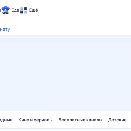
и
Еда
Ещё
Почта
рнету
ия и отдых
Поиск
Погода
ТВ-программа
и и тренды
 ситуации
 вместе
Помощь
одные
Кино и сериалы
Бесплатные каналы
Детские