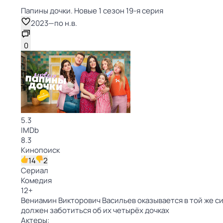
Папины дочки. Новые 1 сезон 19-я серия
2023
—
по н.в.
0
5.3
IMDb
8.3
Кинопоиск
14
2
Сериал
Комедия
12
+
Вениамин Викторович Васильев оказывается в той же си
должен заботиться об их четырёх дочках
Актеры: