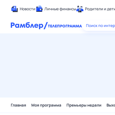
Новости
Личные финансы
Родители и дет
Здоровье
Поиск по инте
Развлечен
Дом и уют
Спорт
Карьера
Авто
Технологи
Жизненные
Сберегаем
Гороскопы
Главная
Моя программа
Премьеры недели
Вых