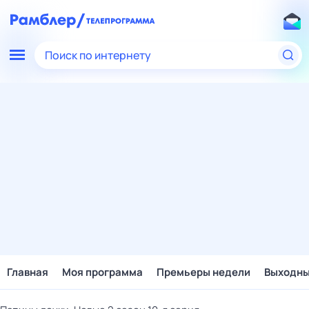
Поиск по интернету
Главная
Моя программа
Премьеры недели
Выходн