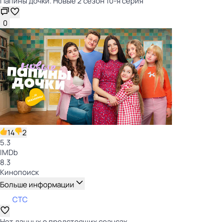
Папины дочки. Новые 2 сезон 10-я серия
0
14
2
5.3
IMDb
8.3
Кинопоиск
Больше информации
СТС
Нет данных о предстоящих сеансах