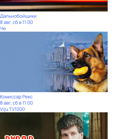
Дальнобойщики
8 авг, сб в 11:00
Че
Комиссар Рекс
8 авг, сб в 11:00
Viju TV1000