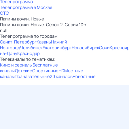
Телепрограмма
Телепрограмма в Москве
СТС
Папины дочки. Новые
Папины дочки. Новые. Сезон 2. Серия 10-я
null
Телепрограмма по городам:
Санкт-Петербург
Казань
Нижний
Новгород
Челябинск
Екатеринбург
Новосибирск
Сочи
Красноя
на-Дону
Краснодар
Телеканалы по тематикам:
Кино и сериалы
Бесплатные
каналы
Детские
Спортивные
HD
Местные
каналы
Познавательные
20 каналов
Новостные