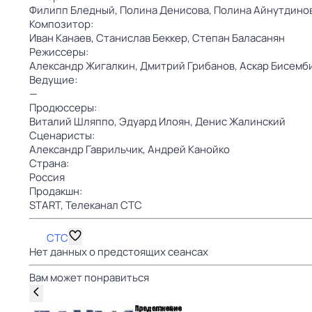
Филипп Бледный,
Полина Денисова,
Полина Айнутдино
Композитор:
Иван Канаев,
Станислав Беккер,
Степан Баласанян
Режиссеры:
Александр Жигалкин,
Дмитрий Грибанов,
Аскар Бисемб
Ведущие:
—
Продюссеры:
Виталий Шляппо,
Эдуард Илоян,
Денис Жалинский
Сценаристы:
Александр Гаврильчик,
Андрей Канойко
Страна:
Россия
Продакшн:
START,
Телеканал СТС
СТС
Нет данных о предстоящих сеансах
Вам может понравиться