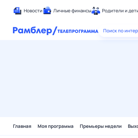
Новости
Личные финансы
Родители и дет
Здоровье
Поиск по инте
Развлечен
Дом и уют
Спорт
Карьера
Авто
Технологи
Жизненные
Сберегаем
Гороскопы
Главная
Моя программа
Премьеры недели
Вых