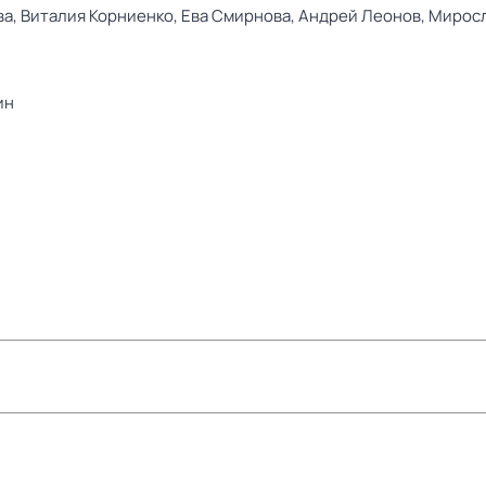
ва,
Виталия Корниенко,
Ева Смирнова,
Андрей Леонов,
Миросл
ин