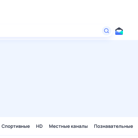
Спортивные
HD
Местные каналы
Познавательные