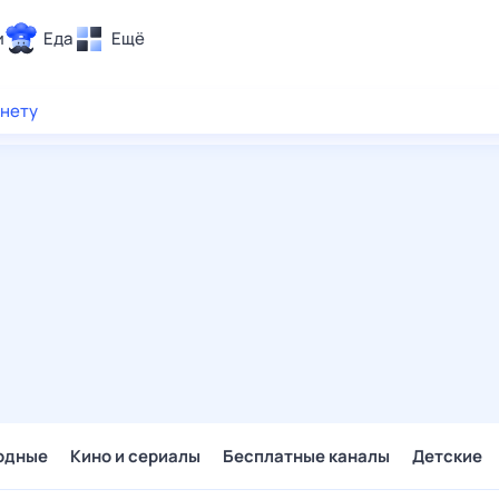
и
Еда
Ещё
Почта
рнету
ия и отдых
Поиск
Погода
ТВ-программа
и и тренды
 ситуации
 вместе
Помощь
одные
Кино и сериалы
Бесплатные каналы
Детские