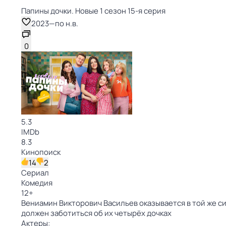
Папины дочки. Новые 1 сезон 15-я серия
2023
—
по н.в.
0
5.3
IMDb
8.3
Кинопоиск
14
2
Сериал
Комедия
12
+
Вениамин Викторович Васильев оказывается в той же си
должен заботиться об их четырёх дочках
Актеры: