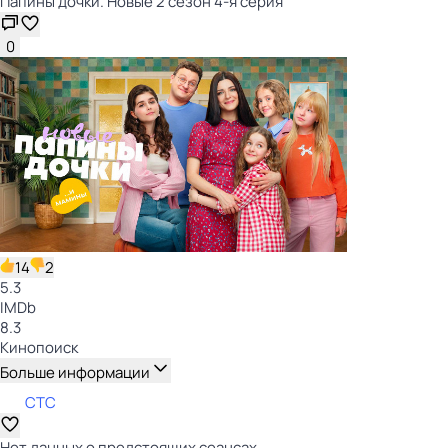
Папины дочки. Новые 2 сезон 4-я серия
0
14
2
5.3
IMDb
8.3
Кинопоиск
Больше информации
СТС
Нет данных о предстоящих сеансах