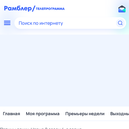
Поиск по интернету
Главная
Моя программа
Премьеры недели
Выходн