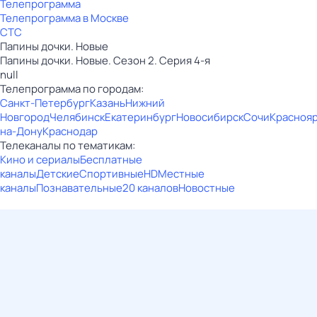
Телепрограмма
Телепрограмма в Москве
СТС
Папины дочки. Новые
Папины дочки. Новые. Сезон 2. Серия 4-я
null
Телепрограмма по городам:
Санкт-Петербург
Казань
Нижний
Новгород
Челябинск
Екатеринбург
Новосибирск
Сочи
Красноя
на-Дону
Краснодар
Телеканалы по тематикам:
Кино и сериалы
Бесплатные
каналы
Детские
Спортивные
HD
Местные
каналы
Познавательные
20 каналов
Новостные