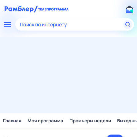
Поиск по интернету
Главная
Моя программа
Премьеры недели
Выходн