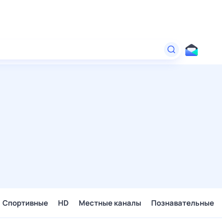
Спортивные
HD
Местные каналы
Познавательные