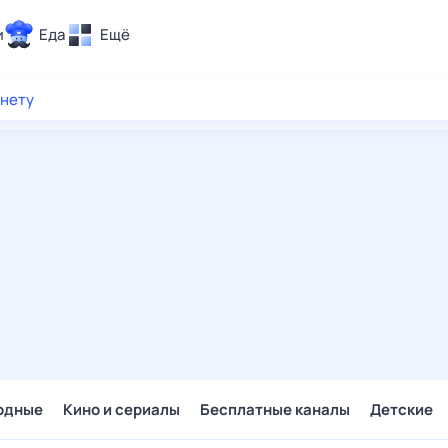
и
Еда
Ещё
Почта
рнету
ия и отдых
Поиск
Погода
ТВ-программа
и и тренды
 ситуации
 вместе
Помощь
одные
Кино и сериалы
Бесплатные каналы
Детские