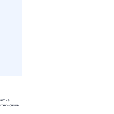
жет не
итесь своим