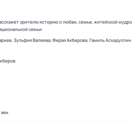
асскажет зрителю историю о любви, семье, житейской мудро
национальной семьи
ариев,
Зульфия Валеева,
Фирая Акберова,
Гамиль Асхадуллин
Акберов
 век