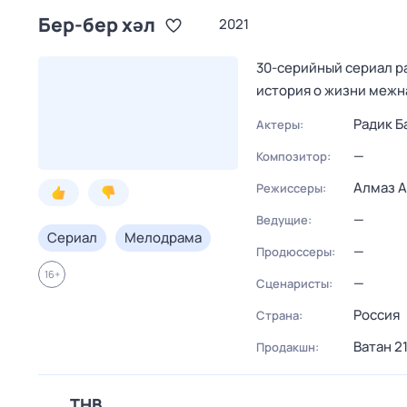
Бер-бер хәл
2021
30-серийный сериал р
история о жизни меж
Радик Б
Актеры:
—
Композитор:
Алмаз 
Режиссеры:
—
Ведущие:
Сериал
Мелодрама
—
Продюссеры:
16
+
—
Сценаристы:
Россия
Страна:
Ватан 21
Продакшн:
ТНВ