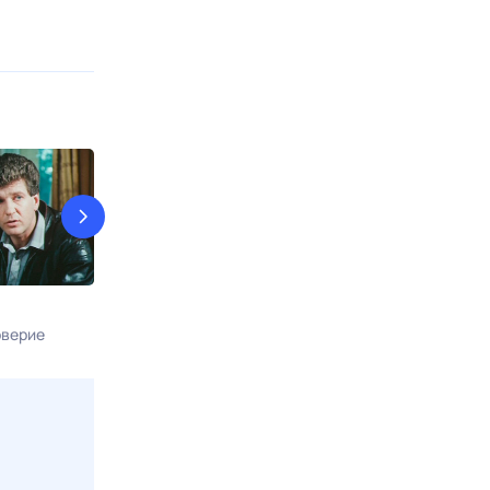
Команда восемь
Карпов
верие
9 авг, вс в 13:30
Звезда
9 авг, вс в 15:1