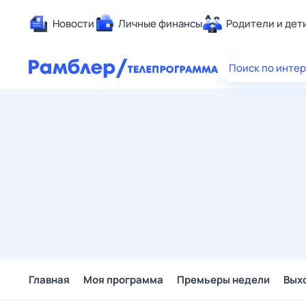
Новости
Личные финансы
Родители и дет
Здоровье
Поиск по инте
Развлечен
Дом и уют
Спорт
Карьера
Авто
Технологи
Жизненные
Сберегаем
Гороскопы
Главная
Моя программа
Премьеры недели
Вых