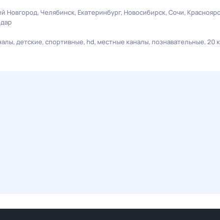
й Новгород
Челябинск
Екатеринбург
Новосибирск
Сочи
Краснояр
одар
налы
детские
спортивные
hd
местные каналы
познавательные
20 