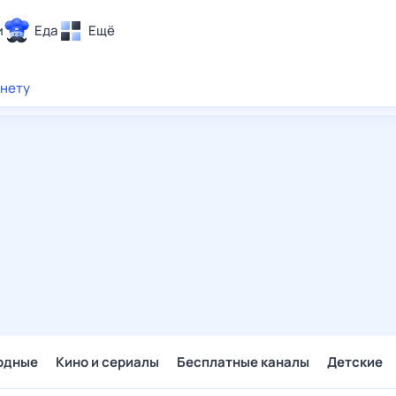
и
Еда
Ещё
Почта
рнету
ия и отдых
Поиск
Погода
ТВ-программа
и и тренды
 ситуации
 вместе
Помощь
одные
Кино и сериалы
Бесплатные каналы
Детские