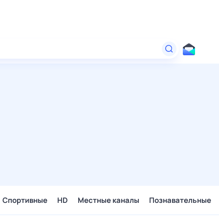
Спортивные
HD
Местные каналы
Познавательные