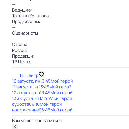
—
Ведущие:
Татьяна Устинова
Продюссеры:
—
Сценаристы:
—
Страна:
Россия
Продакшн:
ТВ Центр
ТВ Центр
10 августа, пн
13:45
Мой герой
11 августа, вт
13:45
Мой герой
12 августа, ср
13:45
Мой герой
13 августа, чт
13:45
Мой герой
суббота
06:10
Мой герой
воскресенье
05:45
Мой герой
Вам может понравиться