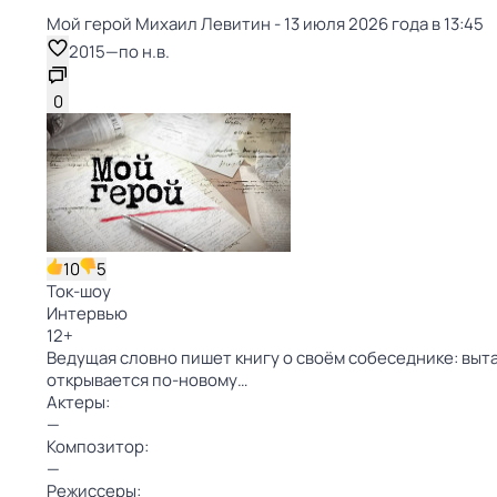
Мой герой Михаил Левитин - 13 июля 2026 года в 13:45
2015
—
по н.в.
0
10
5
Ток-шоу
Интервью
12
+
Ведущая словно пишет книгу о своём собеседнике: выт
открывается по-новому…
Актеры:
—
Композитор:
—
Режиссеры: