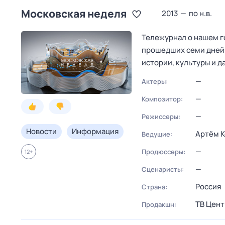
Московская неделя
2013
—
по н.в.
Тележурнал о нашем го
прошедших семи дней.
истории, культуры и д
—
Актеры:
—
Композитор:
—
Режиссеры:
Новости
Информация
Артём 
Ведущие:
—
Продюссеры:
12
+
—
Сценаристы:
Россия
Страна:
ТВ Цент
Продакшн: