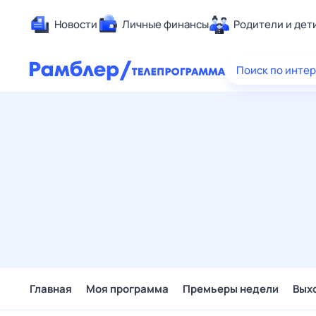
Новости
Личные финансы
Родители и дет
Здоровье
Поиск по инте
Развлечен
Дом и уют
Спорт
Карьера
Авто
Технологи
Жизненные
Сберегаем
Гороскопы
Главная
Моя программа
Премьеры недели
Вых