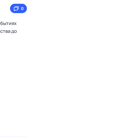
0
обытиях
ства до