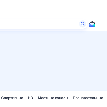
Спортивные
HD
Местные каналы
Познавательные