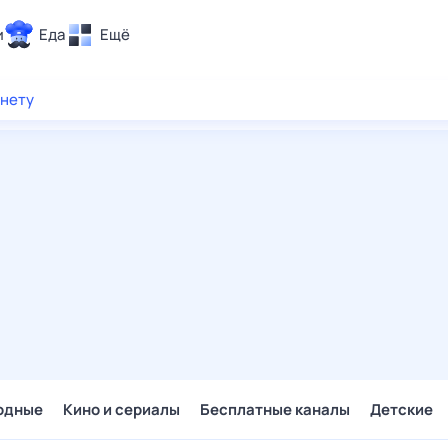
и
Еда
Ещё
Почта
рнету
ия и отдых
Поиск
Погода
ТВ-программа
и и тренды
 ситуации
 вместе
Помощь
одные
Кино и сериалы
Бесплатные каналы
Детские