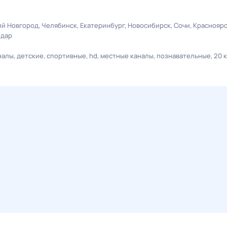
й Новгород
Челябинск
Екатеринбург
Новосибирск
Сочи
Краснояр
одар
налы
детские
спортивные
hd
местные каналы
познавательные
20 