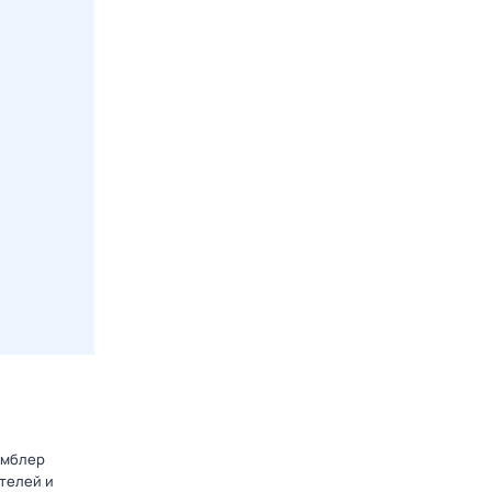
амблер
телей и