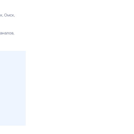
ск
Омск
каналов