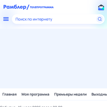
Поиск по интернету
Главная
Моя программа
Премьеры недели
Выходн