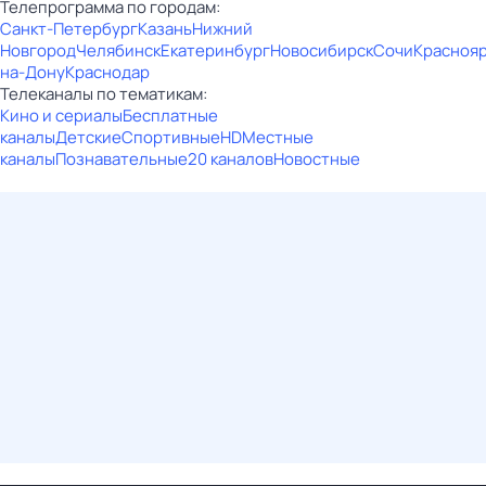
Телепрограмма по городам:
Санкт-Петербург
Казань
Нижний
Новгород
Челябинск
Екатеринбург
Новосибирск
Сочи
Красноя
на-Дону
Краснодар
Телеканалы по тематикам:
Кино и сериалы
Бесплатные
каналы
Детские
Спортивные
HD
Местные
каналы
Познавательные
20 каналов
Новостные